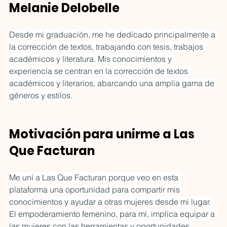
Melanie Delobelle
conversación cultural de la
CDMX y conecta miradas
entre México y Nueva York.
Desde mi graduación, me he dedicado principalmente a 
la corrección de textos, trabajando con tesis, trabajos 
académicos y literatura. Mis conocimientos y 
experiencia se centran en la corrección de textos 
académicos y literarios, abarcando una amplia gama de 
géneros y estilos.
Motivación para unirme a Las 
Que Facturan
Me uní a Las Que Facturan porque veo en esta 
plataforma una oportunidad para compartir mis 
conocimientos y ayudar a otras mujeres desde mi lugar. 
El empoderamiento femenino, para mí, implica equipar a 
las mujeres con las herramientas y oportunidades 