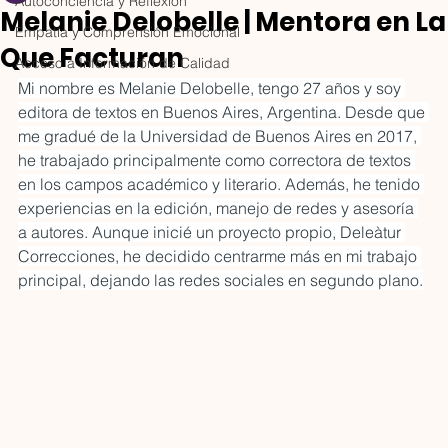
Autoconciencia y Reflexión
Cuautla Trophy
2026: el pabellón
Melanie Delobelle | Mentora en La
donde las nuevas
Empatía y Comprensión Emocional
Electratón 2026 impulsa a
La gastronomía ya no se v
Que Facturan
marcas encuentran
Acceso a Información de Calidad
universitarias y jóvenes de
únicamente en la mesa. 
su momento
Mi nombre es Melanie Delobelle, tengo 27 años y soy 
México a desarrollar talento
también se descubre en 
editora de textos en Buenos Aires, Argentina. Desde que 
en ingeniería, movilidad
barra, en una cata, en una
me gradué de la Universidad de Buenos Aires en 2017, 
eléctrica y tecnología. Como
conversación entre
he trabajado principalmente como correctora de textos 
Official Media Partner, Las
productores, en una
en los campos académico y literario. Además, he tenido 
Que Facturan acerca las
masterclass, en una etiqu
experiencias en la edición, manejo de redes y asesoría 
historias de las escuderías
bien diseñada o en una
a autores. Aunque inicié un proyecto propio, Deleàtur 
desde la Ventaja
bebida que logra contar 
Correcciones, he decidido centrarme más en mi trabajo 
colaborativa y la
historia desde el primer
principal, dejando las redes sociales en segundo plano.
Multicomunidad, mostrando
sorbo. Para las nuevas
que las mujeres en STEM
emprendedoras que des
también pueden diseñar,
incursionar en el mundo
liderar, comunicar y acelerar
gastronómico, entender 
el futuro.
evolución es clave. El sec
de alimentos y bebidas s
Las Que Facturan
ha convertido en un
12 dic 2025
3 min de lectura