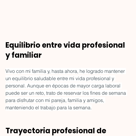
territorio de creatividad,
ALMA ASFALTO:
identidad, negocio y ex
cuando el arte y
literatura dejan de
ser adorno y se
No es solo un periódico. Es
vuelven intervención
una intervención. La Edición
Equilibrio entre vida profesional 
de Arte de ALMA ASFALTO
llega para quienes sienten
y familiar
que el arte ya no debe ser
adorno, sino respuesta.
Vivo con mi familia y, hasta ahora, he logrado mantener 
Literatura, pensamiento
un equilibrio saludable entre mi vida profesional y 
crítico y voces que
personal. Aunque en épocas de mayor carga laboral 
incomodan se cruzan en una
puede ser un reto, trato de reservar los fines de semana 
publicación que defiende la
para disfrutar con mi pareja, familia y amigos, 
vida interior en un mundo
manteniendo el trabajo para la semana.
que la quiere superficial.
Gratuita, independiente y
urgente, ALMA ASFALTO
Trayectoria profesional de 
llena un vacío real en la