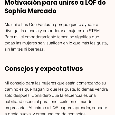
Motivación para unirse a LQF de 
conversación cultural de la
Sophia Mercado
CDMX y conecta miradas
entre México y Nueva York.
Me uní a Las Que Facturan porque quiero ayudar a 
divulgar la ciencia y empoderar a mujeres en STEM. 
Para mí, el empoderamiento femenino significa que 
todas las mujeres se visualicen en lo que más les gusta, 
sin límites ni barreras.
Consejos y expectativas 
Mi consejo para las mujeres que están comenzando su 
camino es que hagan lo que les gusta, lo demás vendrá 
solo después. Considero que la eficiencia es una 
habilidad esencial para tener éxito en el mundo 
empresarial. Al unirme a LQF, espero aprender, conocer 
a gente nueva, y crear una red de contactos. 