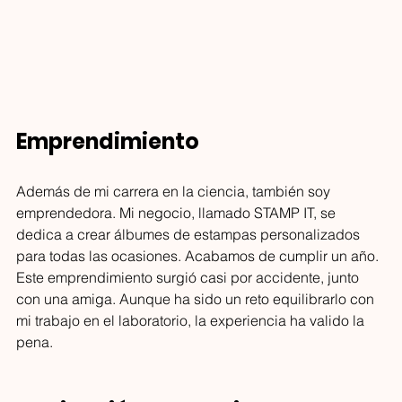
territorio de creatividad,
ALMA ASFALTO:
identidad, negocio y ex
cuando el arte y
literatura dejan de
ser adorno y se
No es solo un periódico. Es
vuelven intervención
una intervención. La Edición
de Arte de ALMA ASFALTO
Emprendimiento 
llega para quienes sienten
que el arte ya no debe ser
Además de mi carrera en la ciencia, también soy 
adorno, sino respuesta.
emprendedora. Mi negocio, llamado STAMP IT, se 
Literatura, pensamiento
dedica a crear álbumes de estampas personalizados 
crítico y voces que
para todas las ocasiones. Acabamos de cumplir un año. 
incomodan se cruzan en una
Este emprendimiento surgió casi por accidente, junto 
publicación que defiende la
con una amiga. Aunque ha sido un reto equilibrarlo con 
vida interior en un mundo
mi trabajo en el laboratorio, la experiencia ha valido la 
que la quiere superficial.
pena.
Gratuita, independiente y
urgente, ALMA ASFALTO
llena un vacío real en la