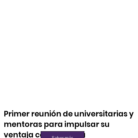
Primer reunión de universitarias y
mentoras para impulsar su
ventaja colaborativa
Saber más