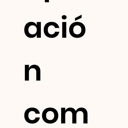
ació
n 
com