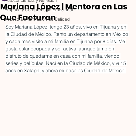
Autoconciencia y Reflexión
Cuautla Trophy
2026: el pabellón
Mariana López | Mentora en Las
donde las nuevas
Empatía y Comprensión Emocional
Electratón 2026 impulsa a
La gastronomía ya no se v
Que Facturan
marcas encuentran
Acceso a Información de Calidad
universitarias y jóvenes de
únicamente en la mesa. 
su momento
Soy Mariana López, tengo 23 años, vivo en Tijuana y en 
México a desarrollar talento
también se descubre en 
la Ciudad de México. Rento un departamento en México 
en ingeniería, movilidad
barra, en una cata, en una
y cada mes visito a mi familia en Tijuana por 8 días. Me 
eléctrica y tecnología. Como
conversación entre
gusta estar ocupada y ser activa, aunque también 
Official Media Partner, Las
productores, en una
disfruto de quedarme en casa con mi familia, viendo 
Que Facturan acerca las
masterclass, en una etiqu
series y películas. Nací en la Ciudad de México, viví 15 
historias de las escuderías
bien diseñada o en una
años en Xalapa, y ahora mi base es Ciudad de México.
desde la Ventaja
bebida que logra contar 
colaborativa y la
historia desde el primer
Multicomunidad, mostrando
sorbo. Para las nuevas
que las mujeres en STEM
emprendedoras que des
también pueden diseñar,
incursionar en el mundo
liderar, comunicar y acelerar
gastronómico, entender 
el futuro.
evolución es clave. El sec
de alimentos y bebidas s
Las Que Facturan
ha convertido en un
12 dic 2025
3 min de lectura