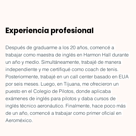
territorio de creatividad,
ALMA ASFALTO:
identidad, negocio y ex
cuando el arte y
literatura dejan de
ser adorno y se
Experiencia profesional
No es solo un periódico. Es
vuelven intervención
una intervención. La Edición
de Arte de ALMA ASFALTO
Después de graduarme a los 20 años, comencé a 
llega para quienes sienten
trabajar como maestra de inglés en Harmon Hall durante 
que el arte ya no debe ser
un año y medio. Simultáneamente, trabajé de manera 
adorno, sino respuesta.
independiente y me certifiqué como coach de tenis. 
Literatura, pensamiento
Posteriormente, trabajé en un call center basado en EUA 
crítico y voces que
por seis meses. Luego, en Tijuana, me ofrecieron un 
incomodan se cruzan en una
puesto en el Colegio de Pilotos, donde aplicaba 
publicación que defiende la
exámenes de inglés para pilotos y daba cursos de 
vida interior en un mundo
inglés técnico aeronáutico. Finalmente, hace poco más 
que la quiere superficial.
de un año, comencé a trabajar como primer oficial en 
Gratuita, independiente y
Aeroméxico.
urgente, ALMA ASFALTO
llena un vacío real en la