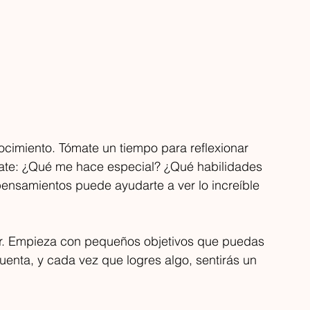
cimiento. Tómate un tiempo para reflexionar 
ntate: ¿Qué me hace especial? ¿Qué habilidades 
pensamientos puede ayudarte a ver lo increíble 
Las Que Facturan
Las Que Facturan
19 jun
6 min de lectura
12 dic 2025
3 min d
AR&DRINKS en Expo
ALMA ASFALTO: 
r. Empieza con pequeños objetivos que puedas 
astronómica 2026: el
arte y literatura 
uenta, y cada vez que logres algo, sentirás un 
abellón donde las nuevas
adorno y se vuel
arcas encuentran su
intervención
a gastronomía ya no se vive únicamente
No es solo un periódico.
momento
n la mesa. Hoy también se descubre en
intervención. La Edició