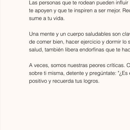
Las personas que te rodean pueden influi
tecnología. Como Official Media Partner,
u
te apoyen y que te inspiren a ser mejor. R
Las Que Facturan acerca las historias de
c
las escuderías desde la Ventaja
sume a tu vida.
m
colaborativa y la Multicomunidad,
d
mostrando que las mujeres en STEM
c
Una mente y un cuerpo saludables son clav
también pueden diseñar, liderar,
P
comunicar y acelerar el futuro.
de comer bien, hacer ejercicio y dormir lo s
d
g
salud, también libera endorfinas que te hac
c
h
A veces, somos nuestras peores críticas. 
c
sobre ti misma, detente y pregúntate: "¿Es 
positivo y recuerda tus logros.