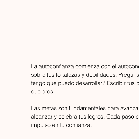
La autoconfianza comienza con el autocono
sobre tus fortalezas y debilidades. Pregú
tengo que puedo desarrollar? Escribir tus 
Las Que Facturan
que eres.
hace 3 días
4 min de lectura
Electratón 2026 | 2da Fecha |
B
Las metas son fundamentales para avanza
BUICK GMC Cuautla Trophy
G
alcanzar y celebra tus logros. Cada paso c
p
Electratón 2026 impulsa a universitarias y
impulso en tu confianza.
m
jóvenes de México a desarrollar talento en
L
ingeniería, movilidad eléctrica y
e