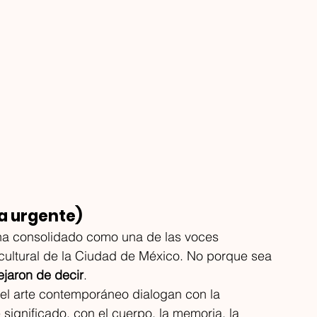
a convertido en un territorio de
conecta miradas entre M
reatividad, identidad, negocio y ex
York.
ra urgente)
ha consolidado como una de las voces 
ultural de la Ciudad de México. No porque sea 
ejaron de decir
.
y el arte contemporáneo dialogan con la 
e significado, con el cuerpo, la memoria, la 