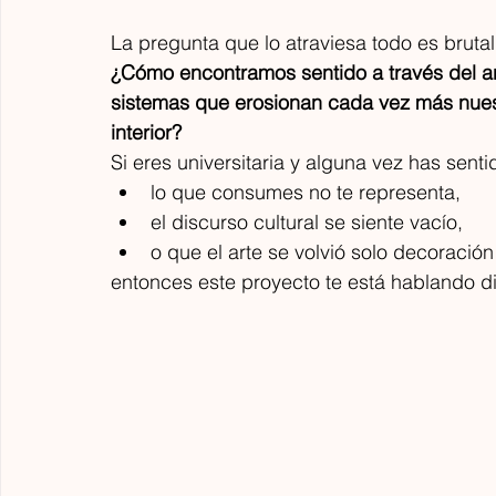
La pregunta que lo atraviesa todo es bruta
¿Cómo encontramos sentido a través del art
Las Que Facturan
sistemas que erosionan cada vez más nuestr
hace 4 días
4 min de lectura
interior?
Electratón 2026 | 2da Fecha |
B
Si eres universitaria y alguna vez has senti
BUICK GMC Cuautla Trophy
G
lo que consumes no te representa,
p
el discurso cultural se siente vacío,
Electratón 2026 impulsa a universitarias y
m
jóvenes de México a desarrollar talento en
o que el arte se volvió solo decoració
L
ingeniería, movilidad eléctrica y
e
entonces este proyecto te está hablando d
tecnología. Como Official Media Partner,
u
Las Que Facturan acerca las historias de
c
las escuderías desde la Ventaja
m
colaborativa y la Multicomunidad,
d
mostrando que las mujeres en STEM
c
también pueden diseñar, liderar,
P
comunicar y acelerar el futuro.
d
g
c