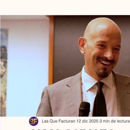
Experiencia y Práctica
Autoconciencia y Reflexión
E
Acceso a Información de Calidad
Las Que Facturan
12 dic 2025
3 min de lectura